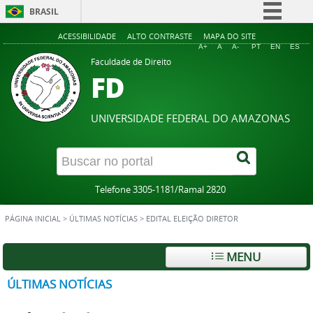
BRASIL
Simplifique!
ACESSIBILIDADE
ALTO CONTRASTE
MAPA DO SITE
A+
A
A-
PT
EN
ES
Comunica BR
Faculdade de Direito
FD
Participe
Acesso à informação
UNIVERSIDADE FEDERAL DO AMAZONAS
Legislação
Canais
Telefone 3305-1181/Ramal 2820
PÁGINA INICIAL
>
ÚLTIMAS NOTÍCIAS
>
EDITAL ELEIÇÃO DIRETOR
MENU
ÚLTIMAS NOTÍCIAS