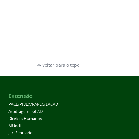
Voltar para o topo
Extensão
PACE/PIBEX/PAREC/LACAD
Arbitragem - GEADE
Direitos Humanos
MUndi
Juri Simulado