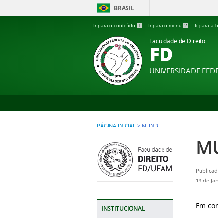
BRASIL
Ir para o conteúdo
1
Ir para o menu
2
Ir para a
Faculdade de Direito
FD
UNIVERSIDADE FE
PÁGINA INICIAL
>
MUNDI
M
Publicad
13 de Ja
Em con
INSTITUCIONAL