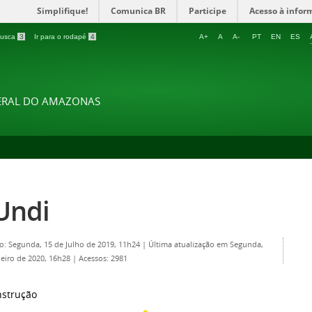
Simplifique!
Comunica BR
Participe
Acesso à infor
 busca
3
Ir para o rodapé
4
A+
A
A-
PT
EN
ES
DERAL DO AMAZONAS
Undi
o: Segunda, 15 de Julho de 2019, 11h24
|
Última atualização em Segunda,
neiro de 2020, 16h28
|
Acessos: 2981
strução