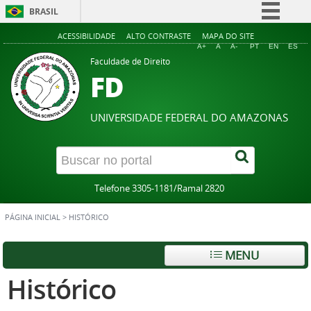
BRASIL
Simplifique!
ACESSIBILIDADE
ALTO CONTRASTE
MAPA DO SITE
A+
A
A-
PT
EN
ES
Comunica BR
Faculdade de Direito
FD
Participe
Acesso à informação
UNIVERSIDADE FEDERAL DO AMAZONAS
Legislação
Canais
Telefone 3305-1181/Ramal 2820
PÁGINA INICIAL
>
HISTÓRICO
MENU
Histórico