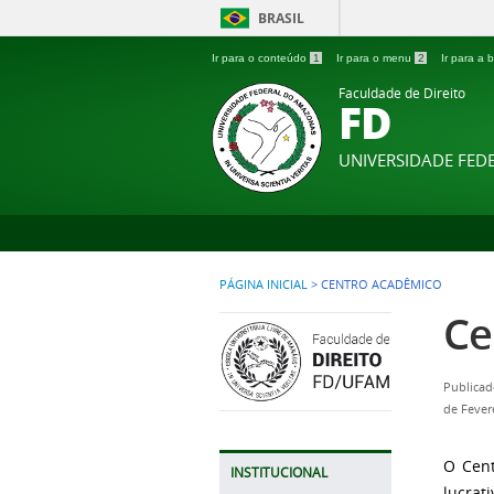
BRASIL
Ir para o conteúdo
1
Ir para o menu
2
Ir para a
Faculdade de Direito
FD
UNIVERSIDADE FE
PÁGINA INICIAL
>
CENTRO ACADÊMICO
Ce
Publicad
de Fever
O Cent
INSTITUCIONAL
lucrat