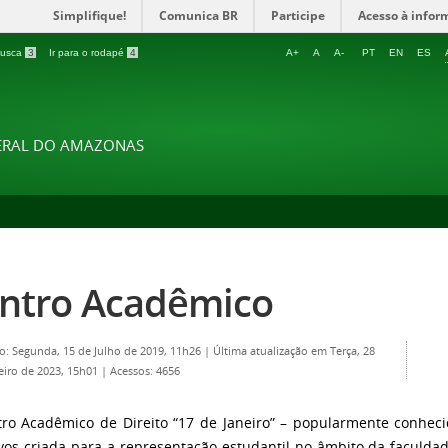
Simplifique!
Comunica BR
Participe
Acesso à infor
 busca
3
Ir para o rodapé
4
A+
A
A-
PT
EN
ES
DERAL DO AMAZONAS
ntro Acadêmico
o: Segunda, 15 de Julho de 2019, 11h26
|
Última atualização em Terça, 28
eiro de 2023, 15h01
|
Acessos: 4656
ro Acadêmico de Direito “17 de Janeiro” – popularmente conhec
ivos criada para a representação estudantil no âmbito da faculdad