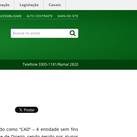
mação
Legislação
Canais
ACESSIBILIDADE
ALTO CONTRASTE
MAPA DO SITE
Telefone 3305-1181/Ramal 2820
ido como “CAD” – é entidade sem fins
e de Direito, sendo gerido por alunos