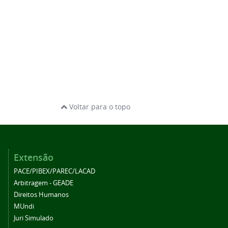
Voltar para o topo
Extensão
PACE/PIBEX/PAREC/LACAD
Arbitragem - GEADE
Direitos Humanos
MUndi
Juri Simulado