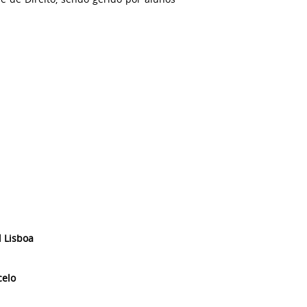
l Lisboa
celo