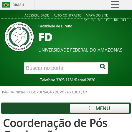
BRASIL
Simplifique!
ACESSIBILIDADE
ALTO CONTRASTE
MAPA DO SITE
A+
A
A-
PT
EN
ES
Comunica BR
Faculdade de Direito
FD
Participe
Acesso à informação
UNIVERSIDADE FEDERAL DO AMAZONAS
Legislação
Canais
Telefone 3305-1181/Ramal 2820
PÁGINA INICIAL
>
COORDENAÇÃO DE PÓS GRADUAÇÃO
MENU
Coordenação de Pós