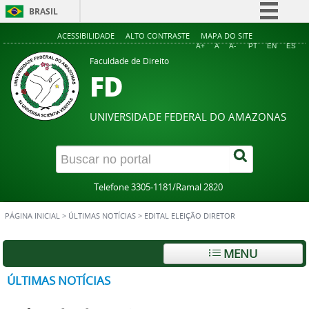
BRASIL
Simplifique!
ACESSIBILIDADE
ALTO CONTRASTE
MAPA DO SITE
A+
A
A-
PT
EN
ES
Comunica BR
Faculdade de Direito
FD
Participe
Acesso à informação
UNIVERSIDADE FEDERAL DO AMAZONAS
Legislação
Canais
Telefone 3305-1181/Ramal 2820
PÁGINA INICIAL
>
ÚLTIMAS NOTÍCIAS
>
EDITAL ELEIÇÃO DIRETOR
MENU
ÚLTIMAS NOTÍCIAS